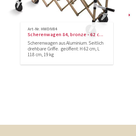
Art-Nr. HWDIV84
Scherenwagen 84, bronze - 62 c...
Scherenwagen aus Aluminium. Seitlich
drehbare Griffe. geöffent: H 62 cm, L
118 cm, 19 kg