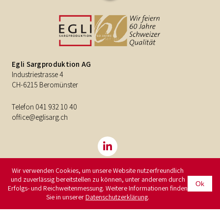
Egli Sargproduktion AG
Industriestrasse 4
CH-6215 Beromünster
Telefon
041 932 10 40
office@eglisarg.ch
Wir verwenden Cookies, um unsere Website nutzerfreundlich
und zuverlässig bereitstellen zu können, unter anderem durch
©2026
Egli Sargproduktion AG
Impressum
Ok
Erfolgs- und Reichweitenmessung. Weitere Informationen finden
Datenschutzerklärung
Sie in unserer
Datenschutzerklärung
.
CMS by Brunner Medien AG