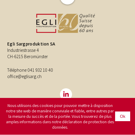
Egli Sargproduktion SA
Industriestrasse 4
CH-6215 Beromünster
Téléphone
041 932 10 40
office@eglisarg.ch
Nous utilisons des cookies pour pouvoir mettre à disposition
notre site web de manière conviviale et fiable, entre autres par
©2026
Egli Sargproduktion SA
Impressum
Protection des
la mesure du succès et de la portée. Vous trouverez de plus
Ok
amples informations dans notre déclaration de protection des
données
données.