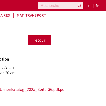
de
fr
RAIRES
MAT. TRANSPORT
ption
 : 27 cm
e : 20 cm
-Urnenkatalog_2025_Seite-36.pdf.pdf