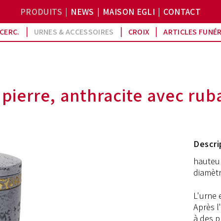
PRODUITS
NEWS
MAISON EGLI
CONTACT
CERC.
URNES & ACCESSOIRES
CROIX
ARTICLES FUNÉ
pierre, anthracite avec rub
Descri
hauteur
diamètr
L'urne 
Après l
à des p