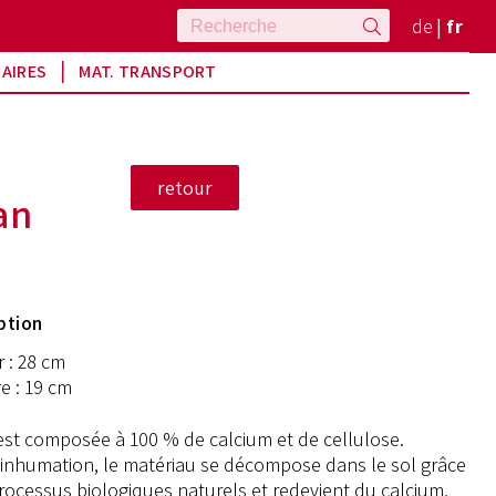
de
fr
RAIRES
MAT. TRANSPORT
an
ption
 : 28 cm
e : 19 cm
est composée à 100 % de calcium et de cellulose.
'inhumation, le matériau se décompose dans le sol grâce
rocessus biologiques naturels et redevient du calcium,