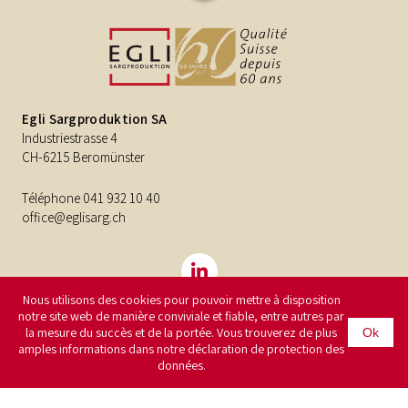
Egli Sargproduktion SA
Industriestrasse 4
CH-6215 Beromünster
Téléphone
041 932 10 40
office@eglisarg.ch
Nous utilisons des cookies pour pouvoir mettre à disposition
notre site web de manière conviviale et fiable, entre autres par
la mesure du succès et de la portée. Vous trouverez de plus
Ok
©2026
Egli Sargproduktion SA
Impressum
Protection des
amples informations dans notre déclaration de protection des
données
données.
CMS by Brunner Medien AG