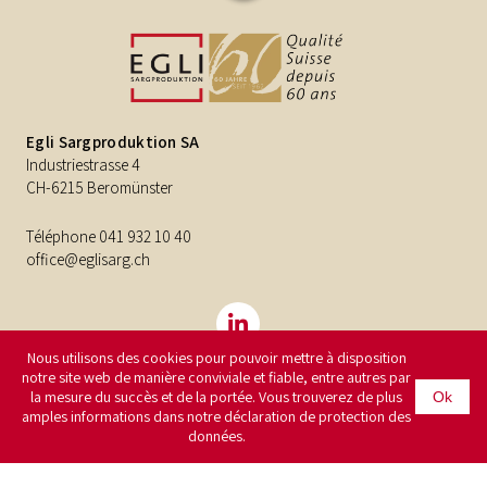
Egli Sargproduktion SA
Industriestrasse 4
CH-6215 Beromünster
Téléphone
041 932 10 40
office@eglisarg.ch
Nous utilisons des cookies pour pouvoir mettre à disposition
notre site web de manière conviviale et fiable, entre autres par
la mesure du succès et de la portée. Vous trouverez de plus
Ok
©2026
Egli Sargproduktion SA
Impressum
Protection des
amples informations dans notre déclaration de protection des
données
données.
CMS by Brunner Medien AG